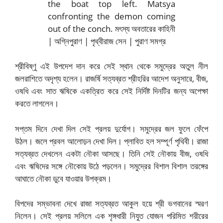
শ্রীবিষ্ণু এই উপদেশ দান করে সেই স্থান থেকে সমুদ্রের অতুল নীল
জলরাশিতে অদৃশ্য হলেন। রাজর্ষি সত্যব্রত শ্রীহরির আদেশ অনুসারে, বীজ,
ওষধি এবং সাত ঋষিকে একত্রিত করে সেই নির্দিষ্ট দিনটির জন্য অপেক্ষা
করতে লাগলেন।
সপ্তম দিনে দেখা দিল সেই প্রলয় দুর্যোগ। সমুদ্রের জল ফুলে ফেঁপে
উঠল। জলে প্রবল আলোড়ন দেখা দিল। প্লাবিত হল সম্পূর্ণ পৃথিবী। রাজা
সত্যব্রত দেখলেন একটা নৌকা আসছে। তিনি সেই নৌকায় বীজ, ওষধি
এবং ঋষিদের সঙ্গে নৌকোয় উঠে পড়লেন। সমুদ্রের বিশাল বিশাল তরঙ্গের
আঘাতে নৌকা ডুবে যাওয়ার উপক্রম।
বিপদের সম্ভাবনা দেখে রাজা সত্যব্রত আকুল হয়ে শ্রী ভগবানের স্মরণ
নিলেন। সেই প্রলয় সলিলে এক শৃঙ্গধারী নিযুত যোজন পরিমিত শরীরের