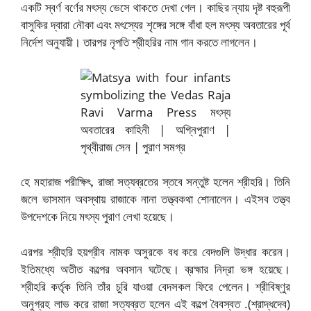
একটি স্বর্ণ বর্ণের মৎস্য ভেসে থাকতে দেখা গেল। কাছির ন্যায় দৃষ্ট বহুরূপী
বাসুকির দ্বারা নৌকা এবং মৎস্যের শৃঙ্গের সঙ্গে বাঁধা হল মৎস্য অবতারের পূর্ব
নির্দেশ অনুযায়ী। তারপর নৃপতি শ্রীহরির নাম গান করতে লাগলেন।
হে মহারাজ পরীক্ষিৎ, রাজা সত্যব্রতের স্তবে সন্তুষ্ট হলেন শ্রীহরি। তিনি
জলে ভাসমান অবস্থায় রাজাকে নানা তত্ত্বকথা শোনালেন। এইসব তত্ত্ব
উপদেশকে নিয়ে মৎস্য পুরাণ লেখা হয়েছে।
এরপর শ্রীহরি হয়গ্রীব নামক অসুরকে বধ করে বেদগুলি উদ্ধার করেন।
ইতিমধ্যে অতীত কল্পের অবসান ঘটেছে। ব্রহ্মার নিদ্রা ভঙ্গ হয়েছে।
শ্রীহরি কর্তৃক তিনি তাঁর চুরি যাওয়া বেদসকল ফিরে পেলেন। শ্রীবিষ্ণুর
অনুগ্রহ লাভ করে রাজা সত্যব্রত হলেন এই কল্পে বৈবস্বত .(শ্রাদ্ধদেব)