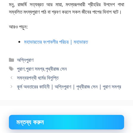
মনু, রাজর্ষি সত্যব্রত আর মায়া, মৎস্যরূপধারী শ্রীহরির উপদেশ গাথা
সম্বলিত মৎস্যপুরাণ পাঠ বা শ্রবণ করলে সকল জীবের পাপের বিনাশ ঘটে।
আরও পড়ুন:
মহাভারতের বংশাবলীর পরিচয় | মহাভারত
বিভাগ
অগ্নিপুরাণ
সমূহ
ট্যাগ
পুরাণ
,
পুরাণ সমগ্র
,
পৃথ্বীরাজ সেন
সমূহ
সমন্বয়পন্থী ধর্মের বিলুপ্তি
কূর্ম অবতারের কাহিনী | অগ্নিপুরাণ | পৃথ্বীরাজ সেন | পুরাণ সমগ্র
মন্তব্য করুন