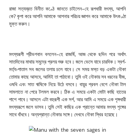
রাজা সত্যব্রত বিনীত কণ্ঠে জানতে চাইলেন–হে রূপধারী মৎস্য, আপনি
কে? কৃপা করে আপনি আমাকে আপনার পরিচয় জ্ঞাপন করে আমাকে উৎকণ্ঠা
মুক্ত করুন।
মৎস্যরূপী শ্রীভগবান বললেন–হে রাজর্ষি, আজ থেকে ছদিন পরে অর্থাৎ
সাতদিনের মাথায় সমুদ্রে প্রলয় শুরু হবে। জলে ভেসে যাবে চারদিক। স্বর্গ-
মর্ত্য-পাতাল সব জলের তলায় চলে যাবে। সে সময় মস্ত বড় একটা নৌকা
তোমার কাছে আসবে, আমিই তা পাঠাবো। তুমি ওই নৌকায় সব ধরনের বীজ,
ওষধি এবং সাত ঋষিকে নিয়ে উঠে বসবে। বায়ুর প্রবল বেগে নৌকা টাল
সামলাতে না পেরে টলমল করবে। ঠিক এ সময়ে একটা মোটা কাছি হাতের
পাশে পাবে। আসলে এটা বহুরূপী এক সর্প, আর আমি এ সময়ে এক শৃঙ্গধারী
মৎস্যরূপে জলে ভাসব। তুমি সেই কাছির এক প্রান্তে আমার মৎস্য শৃঙ্গের
সাথে বাঁধবে। অন্যপ্রান্ত নৌকার সঙ্গে। দেখবে নৌকা স্থির হয়েছে।