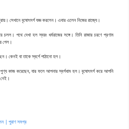
মথুরায়। সেখানে বৃষোৎসর্গ যজ্ঞ করলেন। এবার এলেন নিজের রাজ্যে।
়ে চলল। পথে দেখা হল স্বয়ং ধর্মরাজের সঙ্গে। তিনি রাজার চরণে প্রণাম
়ে গেল।
ছেন। কেনই বা তাকে স্বর্গে পাঠানো হল।
পুণ্য কাজ করেছেন, যার ফলে আপনার স্বর্গধাম হল। বৃষোৎসর্গ করে আপনি
ও নেই।
সেন | পুরাণ সমগ্র