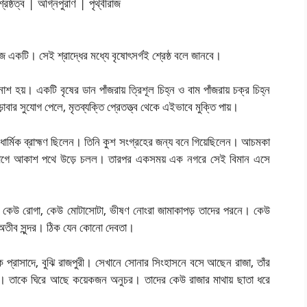
কাজ একটি। সেই শ্রাদ্ধের মধ্যে বৃষোৎসর্গই শ্রেষ্ঠ বলে জানবে।
 নাশ হয়। একটি বৃষের ডান পাঁজরায় ত্রিশূল চিহ্ন ও বাম পাঁজরায় চক্র চিহ্ন
়াবার সুযোগ পেলে, মৃতব্যক্তি প্রেতত্ত্ব থেকে এইভাবে মুক্তি পায়।
ার্মিক ব্রাহ্মণ ছিলেন। তিনি কুশ সংগ্রহের জন্য বনে গিয়েছিলেন। আচমকা
নযোগে আকাশ পথে উড়ে চলল। তারপর একসময় এক নগরে সেই বিমান এসে
েউ কেউ রোগা, কেউ মোটাসোটা, ভীষণ নোংরা জামাকাপড় তাদের পরনে। কেউ
 অতীব সুন্দর। ঠিক যেন কোনো দেবতা।
ক প্রাসাদে, বুঝি রাজপুরী। সেখানে সোনার সিংহাসনে বসে আছেন রাজা, তাঁর
ছেন। তাকে ঘিরে আছে কয়েকজন অনুচর। তাদের কেউ রাজার মাথায় ছাতা ধরে