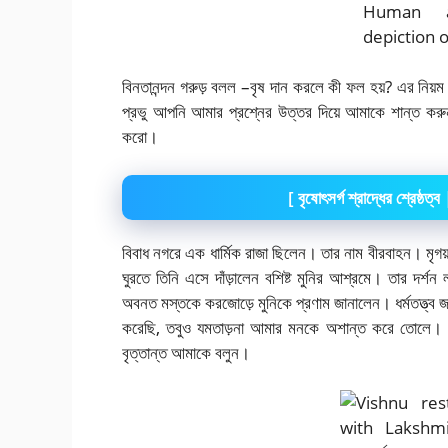
বিনতানন্দন গরুড় বলল –বৃষ দান করলে কী ফল হয়? এর নিয়ম
প্রভু আপনি আমার প্রশ্নের উত্তর দিয়ে আমাকে শান্ত ক
করো।
[
বৃষোৎসর্গ শ্রাদ্ধের শ্রেষ্ঠত
বিবাধ নগরে এক ধার্মিক রাজা ছিলেন। তার নাম বীরবাহন। মৃগ
ঘুরতে তিনি এসে দাঁড়ালেন বশিষ্ট মুনির আশ্রমে। তার দর
অবনত মস্তকে করজোড়ে মুনিকে প্রণাম জানালেন। ধর্মতত্ত্ব জান
করেছি, তবুও যমতাড়না আমার মনকে অশান্ত করে তোলে। নরক 
বৃত্তান্ত আমাকে বলুন।