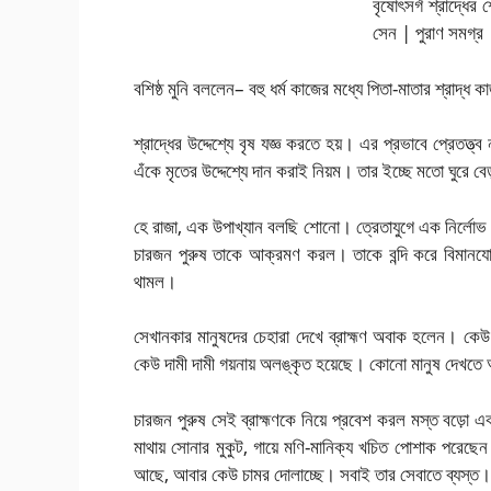
বশিষ্ঠ মুনি বললেন– বহু ধর্ম কাজের মধ্যে পিতা-মাতার শ্রাদ্ধ 
শ্রাদ্ধের উদ্দেশ্যে বৃষ যজ্ঞ করতে হয়। এর প্রভাবে প্রেতত্ত্ব
এঁকে মৃতের উদ্দেশ্যে দান করাই নিয়ম। তার ইচ্ছে মতো ঘুরে বেড
হে রাজা, এক উপাখ্যান বলছি শোনো। ত্রেতাযুগে এক নির্লোভ ধ
চারজন পুরুষ তাকে আক্রমণ করল। তাকে বন্দি করে বিমা
থামল।
সেখানকার মানুষদের চেহারা দেখে ব্রাহ্মণ অবাক হলেন। ক
কেউ দামী দামী গয়নায় অলঙ্কৃত হয়েছে। কোনো মানুষ দেখতে
চারজন পুরুষ সেই ব্রাহ্মণকে নিয়ে প্রবেশ করল মস্ত বড়ো এ
মাথায় সোনার মুকুট, গায়ে মণি-মানিক্য খচিত পোশাক পরে
আছে, আবার কেউ চামর দোলাচ্ছে। সবাই তার সেবাতে ব্যস্ত।