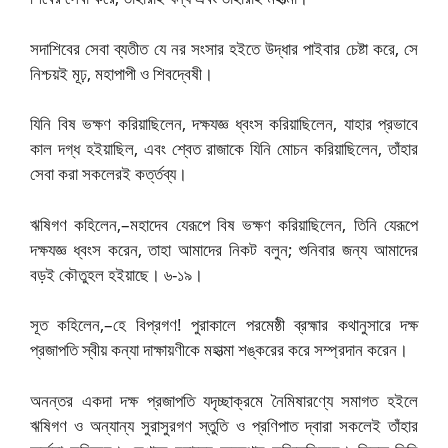
সদাশিবের সেবা ব্যতীত যে নর সংসার হইতে উদ্ধার পাইবার চেষ্টা করে, সে
নিশ্চয়ই মূঢ়, মহাপাপী ও শিবদ্বেষী।
যিনি বিষ ভক্ষণ করিয়াছিলেন, দক্ষযজ্ঞ ধ্বংস করিয়াছিলেন, যাহার প্রভাবে
কাল দগ্ধ হইয়াছিল, এবং শ্বেত রাজাকে যিনি মোচন করিয়াছিলেন, তাঁহার
সেবা করা সকলেরই কর্ত্তব্য।
ঋষিগণ কহিলেন,–মহাদেব যেরূপে বিষ ভক্ষণ করিয়াছিলেন, তিনি যেরূপে
দক্ষযজ্ঞ ধ্বংস করেন, তাহা আমাদের নিকট বলুন; শুনিবার জন্য আমাদের
বড়ই কৌতুহল হইয়াছে। ৬-১৯।
সূত কহিলেন,–হে বিপ্রগণ! পুরাকালে পরমেষ্ঠী ব্রহ্মার কথানুসারে দক্ষ
প্রজাপতি স্বীয় কন্যা দাক্ষায়ণীকে মহাত্মা শঙ্করের করে সম্প্রদান করেন।
অনন্তর একদা দক্ষ প্রজাপতি যদৃচ্ছাক্রমে নৈমিষারণ্যে সমাগত হইলে
ঋষিগণ ও অন্যান্য সুরাসুরগণ স্তুতি ও প্রণিপাত দ্বারা সকলেই তাঁহার