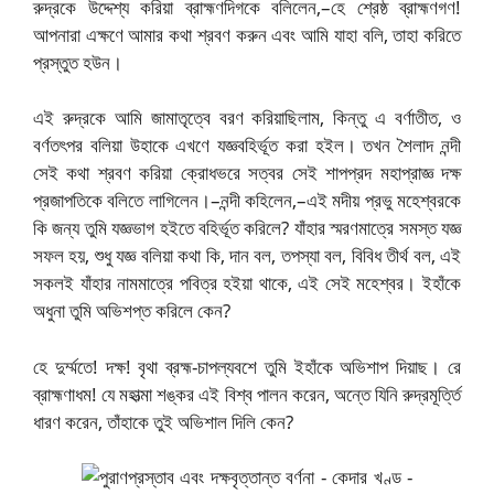
রুদ্রকে উদ্দেশ্য করিয়া ব্রাহ্মণদিগকে বলিলেন,–হে শ্রেষ্ঠ ব্রাহ্মণগণ!
আপনারা এক্ষণে আমার কথা শ্রবণ করুন এবং আমি যাহা বলি, তাহা করিতে
প্রস্তুত হউন।
এই রুদ্রকে আমি জামাতৃত্বে বরণ করিয়াছিলাম, কিন্তু এ বর্ণাতীত, ও
বর্ণতৎপর বলিয়া উহাকে এখণে যজ্ঞবহির্ভূত করা হইল। তখন শৈলাদ নন্দী
সেই কথা শ্রবণ করিয়া ক্রোধভরে সত্বর সেই শাপপ্রদ মহাপ্রাজ্ঞ দক্ষ
প্রজাপতিকে বলিতে লাগিলেন।–নন্দী কহিলেন,–এই মদীয় প্রভু মহেশ্বরকে
কি জন্য তুমি যজ্ঞভাগ হইতে বহির্ভূত করিলে? যাঁহার স্মরণমাত্রে সমস্ত যজ্ঞ
সফল হয়, শুধু যজ্ঞ বলিয়া কথা কি, দান বল, তপস্যা বল, বিবিধ তীর্থ বল, এই
সকলই যাঁহার নামমাত্রে পবিত্র হইয়া থাকে, এই সেই মহেশ্বর। ইহাঁকে
অধুনা তুমি অভিশপ্ত করিলে কেন?
হে দুর্ম্মতে! দক্ষ! বৃথা ব্রহ্ম-চাপল্যবশে তুমি ইহাঁকে অভিশাপ দিয়াছ। রে
ব্রাহ্মণাধম! যে মহাত্মা শঙ্কর এই বিশ্ব পালন করেন, অন্তে যিনি রুদ্রমূর্ত্তি
ধারণ করেন, তাঁহাকে তুই অভিশাল দিলি কেন?