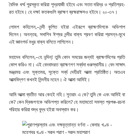
বৈদিক ধর্ম্ম পুরস্কৃত করিয়া শূদ্রযাজী হইবে এবং সতত দরিদ্র ও প্রতিগ্রহ-
রত হইবে। হে দক্ষ! কতকগুলি ব্রাহ্মণ ব্রহ্মরাক্ষসও হইবে। ২০-৩৭।
লোমশ কহিলেন,–নন্দী কুপিত হইয়া এইরূপে ব্রাহ্মণদিগকে অভিশাপ
দিলেন। অনন্তর, সদাশিব ঈশ্বর নন্দীর বাক্য শ্রবণ করিয়া প্রসন্ন-মুখে
এই জ্ঞানগর্ভ মধুর বাক্য বলিতে লাগিলেন।
মহাদেব বলিলেন,–হে নন্দিন্‌! তুমি কোন সময়ের জন্যই ব্রাহ্মণদিগের প্রতি
কোপ করিও না। এই বেদবাদরত ব্রাহ্মণগণ সর্ব্বদা গুরুস্থানীয়। বেদ সাক্ষাৎ
মন্ত্রময় এবং সূক্তময়, সূক্তে সর্ব্ব দেহীরই আত্মা প্রতিষ্ঠিত। অতএব
আত্মবিদ্‌গণ কখনই নিন্দনীয় নহেন। ঐ আত্মা আমিই।
আমি আত্মা ব্যতীত আর কেহই নহি। সুতরাং এ কে? তুমি কে এবং আমিই বা
কে? কেন দ্বিজগণকে অভিশপ্ত করিলে? হে মহামতে! সমস্ত প্রপঞ্চ-রচনা
পরিহার করিয়া শুদ্ধ বুদ্ধ হইয়া অবস্থান কর।