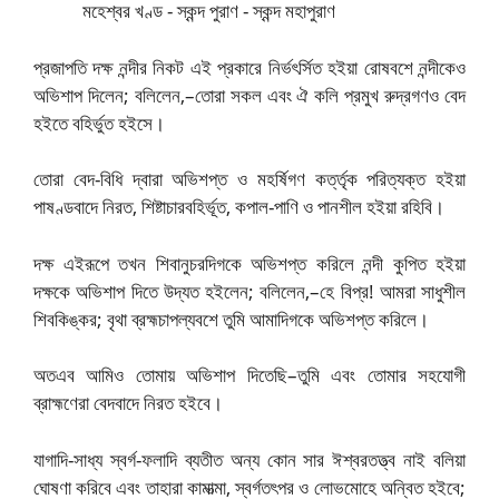
প্রজাপতি দক্ষ নন্দীর নিকট এই প্রকারে নির্ভৎর্সিত হইয়া রোষবশে নন্দীকেও
অভিশাপ দিলেন; বলিলেন,–তোরা সকল এবং ঐ কলি প্রমুখ রুদ্রগণও বেদ
হইতে বহির্ভুত হইসে।
তোরা বেদ-বিধি দ্বারা অভিশপ্ত ও মহর্ষিগণ কর্ত্তৃক পরিত্যক্ত হইয়া
পাষণ্ডবাদে নিরত, শিষ্টাচারবহির্ভূত, কপাল-পাণি ও পানশীল হইয়া রহিবি।
দক্ষ এইরূপে তখন শিবানুচরদিগকে অভিশপ্ত করিলে নন্দী কুপিত হইয়া
দক্ষকে অভিশাপ দিতে উদ্যত হইলেন; বলিলেন,–হে বিপ্র! আমরা সাধুশীল
শিবকিঙ্কর; বৃথা ব্রহ্মচাপল্যবশে তুমি আমাদিগকে অভিশপ্ত করিলে।
অতএব আমিও তোমায় অভিশাপ দিতেছি–তুমি এবং তোমার সহযোগী
ব্রাহ্মণেরা বেদবাদে নিরত হইবে।
যাগাদি-সাধ্য স্বর্গ-ফলাদি ব্যতীত অন্য কোন সার ঈশ্বরতত্ত্ব নাই বলিয়া
ঘোষণা করিবে এবং তাহারা কামাত্মা, স্বর্গতৎপর ও লোভমোহে অন্বিত হইবে;