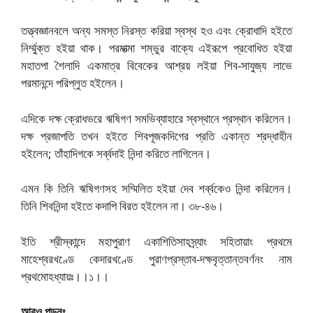
তত্ত্বজ্ঞানবলে অন্য সমস্ত নিরস্ত করিয়া স্বস্থ হও এবং ক্রোধাদি হইতে
নির্ম্মুক্ত হইয়া থাক। পরমাত্মা শম্ভুর বাক্যে এইরূপে প্রবোধিত হইয়া
মহাতপা শৈলাদি একমাত্র বিবেকের আশ্রয় লইয়া শিব-সাযুজ্য লাভে
পরমানন্দে পরিপ্লুত হইলেন।
এদিকে দক্ষ ক্রোধভরে ঋষিগণ সমভিব্যাহারে স্বস্থানে প্রস্থান করিলেন।
দক্ষ প্রজাপতি তখন হইতে শিবপূজকদিগের প্রতি একান্ত শ্রদ্ধাহীন
হইলেন; তাঁহাদিগকে সর্ব্বদাই নিন্দা করিতে লাগিলেন।
এমন কি তিনি ঋষিগণসহ সম্মিলিত হইয়া দেব শর্ব্বকেও নিন্দা করিলেন।
তিনি শিবনিন্দা হইতে কদাপি বিরত হইলেন না। ৩৮-৪৬।
ইতি শ্রীস্কান্দে মহাপুরাণ একাশিতিসাহস্র্যাং সহিতায়াং প্রথমে
মাহেশ্বরখণ্ডে কেদারখণ্ডে পুরাণপ্রস্তাব-দক্ষবৃত্তান্তবর্ণনং নাম
প্রথমোহধ্যায়ঃ।।১।।
আরও পড়ুনঃ