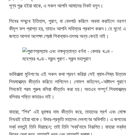
পূণ্য পুঞ্জ হইয়া থাকে, এ সকল আপনি আমাদের নিকট বলুন।
শিবের সম্মুখে ইতিহাস, পুরাণ, বা বেদপাঠ করিলে অথবা করাইলে নরগণ
কীদৃশ ফল প্রাপ্ত হয়, তাহাও আপনি সবিস্তর প্রকাশ করুন। হে মুনে! এ
জগতে আপনা অপেক্ষা শ্রেষ্ঠ শিবাখ্যান-তৎপর অন্য কেহই নাই।
ভাবিতাত্মা মুনিগণের এই সকল কথা শ্রবণ করিয়া সেই ব্যাস-শিষ্য উত্তম
শিবমাহাত্ম্য কীর্ত্তন করিতে লাগিলেন। লোমশ কহিলেন,–অষ্টাদশ পুরাণে
শিবকেই পরম পুরুষ বলিয়া কীর্ত্তন করা হয়। অতএব সম্পূর্ণ শিবমাহাত্ম্য
বলিবার শক্তি কাহারও নাই।
যাহারা, “শিব” এই দ্ব্যক্ষর নাম কীর্ত্তন করে, তাহাদের স্বর্গ এবং মোক্ষ
নিশ্চয়ই হইয়া থাকে। উদার-প্রকৃতি মহাদেব দেবগণের অধিপতি। এ জগতের
সর্ব্ব বস্তুই তিনি দিয়াছেন; তাই তিনি ‘সর্ব্ব’নামে নিরূপিত। যাহারা সর্ব্বদা
শিবের সেবা করে, তাহারাই ধন্য এবং তাহারাই মহাত্মা।