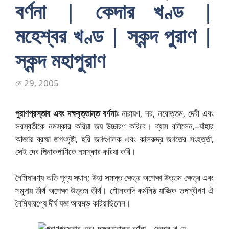
বর্ণনা | কেদার খণ্ড |
মহেশ্বর খণ্ড | স্কন্দ পুরাণ |
স্কন্দ মহাপুরাণ
মে 29, 2005
পুরাণপ্রস্তাব এবং দক্ষবৃত্তান্ত বর্ণনাঃ
নারায়ণ, নর, নরোত্তম, দেবী এবং
সরস্বতীকে নমস্কার করিয়া জয় উচ্চারণ করিবে। ব্যাস বলিলেন,–যাঁহার
আজ্ঞায় ব্রহ্মা জগৎসৃষ্টা, হরি জগৎপালক এবং কালরুদ্র জগতের সংহর্ত্তা,
সেই দেব পিনাকপাণিকে নমস্কার করিয়া করি।
নৈমিষারণ্য অতি পূণ্য স্থান; উহা সমস্ত ক্ষেত্র অপেক্ষা উত্তম ক্ষেত্র এবং
সমুদায় তীর্থ অপেক্ষা উত্তম তীর্থ। শৌনকাদি কর্মনিষ্ঠ যাজ্ঞিক তপস্বীগণ ঐ
নৈমিষারণ্যে দীর্ঘ যজ্ঞ আরম্ভ করিয়াছিলেন।