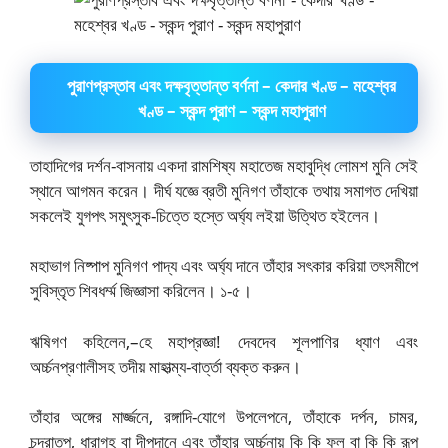
পুরাণপ্রস্তাব এবং দক্ষবৃত্তান্ত বর্ণনা – কেদার খণ্ড – মহেশ্বর
খণ্ড – স্কন্দ পুরাণ – স্কন্দ মহাপুরাণ
তাহাদিগের দর্শন-বাসনায় একদা রামশিষ্য মহাতেজ মহাবুদ্ধি লোমশ মুনি সেই
স্থানে আগমন করেন। দীর্ঘ যজ্ঞে ব্রতী মুনিগণ তাঁহাকে তথায় সমাগত দেখিয়া
সকলেই যুগপৎ সমুৎসুক-চিত্তে হস্তে অর্ঘ্য লইয়া উত্থিত হইলেন।
মহাভাগ নিষ্পাপ মুনিগণ পাদ্য এবং অর্ঘ্য দানে তাঁহার সৎকার করিয়া তৎসমীপে
সুবিস্তৃত শিবধর্ম্ম জিজ্ঞাসা করিলেন। ১-৫।
ঋষিগণ কহিলেন,–হে মহাপ্রজ্ঞা! দেবদেব শূলপাণির ধ্যাণ এবং
অর্চ্চনপ্রণালীসহ তদীয় মাহাত্ম্য-বার্ত্তা ব্যক্ত করুন।
তাঁহার অঙ্গের মার্জ্জনে, রঙ্গাদি-যোগে উপলেপনে, তাঁহাকে দর্পন, চামর,
চন্দ্রাতপ, ধারাগৃহ বা দীপদানে এবং তাঁহার অর্চ্চনায় কি কি ফল বা কি কি রূপ