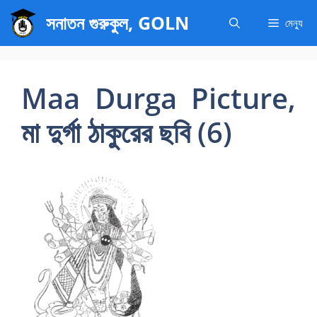
এড়িেয়
সনাতন গুরুকুল, GOLN
মেন্যু
লেখায়
যান
Maa Durga Picture,
মা দুর্গা ঠাকুরের ছবি (6)