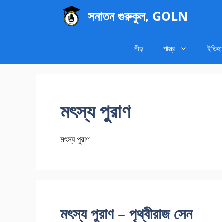
এড়িেয়
সনাতন গুরুকুল, GOLN
লেখায়
যান
নীড়
শাস্ত্র
ইতিহ
মৎস্য পুরাণ
মৎস্য পুরাণ
মৎস্য পুরাণ – পৃথ্বীরাজ সেন