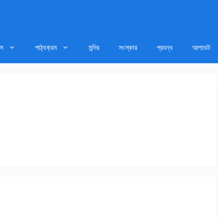
াস
পাঠ্যক্রম
মন্দির
সংস্কার
প্রবন্ধ
আপডেট