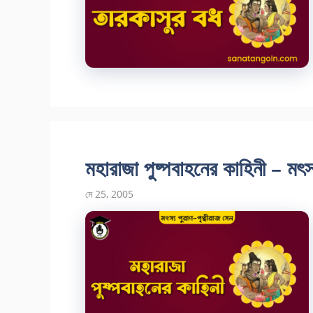
মহারাজা পুষ্পবাহনের কাহিনী – মৎস
মে 25, 2005