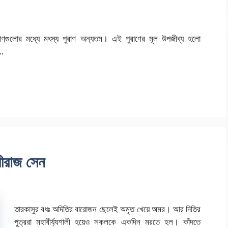
ম পুরাণগুলোর মধ্যে মৎস্য পুরাণ অন্যতম। এই পুরাণের মূল উপজীব্য হলো
 …
বীরাজ সেন
তারকাসুর বধঃ অদিতির বারোজন ছেলেই অমৃত খেয়ে অমর। আর দিতির
পুত্ররা মহাবীৰ্য্যশালী হয়েও সকলকে একদিন মরতে হল। কাঁদতে