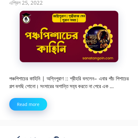
এপ্রিল 25, 2022
পঞ্চপিশাচের কাহিনি | অগ্নিপুরাণ :: শ্রীহরি বললেন– এবার পাঁচ পিশাচের
গল্প বলছি শোনো। সংসারের অশান্তি সহ্য করতে না পেরে এক …
Read more