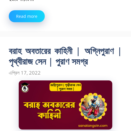
Read more
বরাহ অবতারের কাহিনী | অগ্নিপুরাণ |
পৃথ্বীরাজ সেন | পুরাণ সমগ্র
এপ্রিল 17, 2022