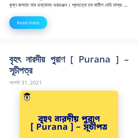
কৃষ্ণ জগতাং নাথ ভক্তানাং ভয়ভঞ্জন। প্রসন্নো তব মামীশ দেহি দাস্যং …
Read more
বৃহৎ নারদীয় পুরাণ [ Purana ] –
সূচীপত্র
আগস্ট 31, 2021