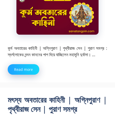
কূর্ম অবতারের কাহিনী | অগ্নিপুরাণ | পৃথ্বীরাজ সেন | পুরাণ সমগ্র :
স্বর্গলোকের নন্দন কাননের পাশ দিয়ে যাচ্ছিলেন মহামুনি দুর্বাসা। …
Read more
মৎস্য অবতারের কাহিনী | অগ্নিপুরাণ |
পৃথ্বীরাজ সেন | পুরাণ সমগ্র