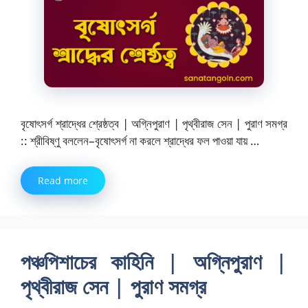
বৃষোৎসর্গ শ্রাদ্ধের শ্রেষ্ঠত্ব | অগ্নিপুরাণ | পৃথ্বীরাজ সেন | পুরাণ সমগ্র
:: শ্রীবিষ্ণু বললেন–বৃষোৎসর্গ না করলে শ্রাদ্ধের ফল পাওয়া যায় …
Read more
পঞ্চপিশাচের কাহিনি | অগ্নিপুরাণ |
পৃথ্বীরাজ সেন | পুরাণ সমগ্র