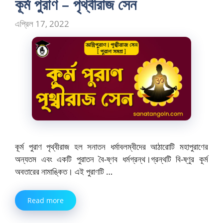
কূর্ম পুরাণ – পৃথ্বীরাজ সেন
এপ্রিল 17, 2022
কূর্ম পুরাণ পৃথ্বীরাজ হল সনাতন ধর্মাবলম্বীদের আঠারোটি মহাপুরাণের
অন্যতম এবং একটি পুরাতন বৈ-ষ্ণব ধর্মগ্রন্থ।গ্রন্থটি বি-ষ্ণুর কূর্ম
অবতারের নামাঙ্কিত। এই পুরাণটি …
Read more