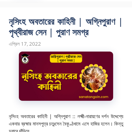
নৃসিংহ অবতারের কাহিনী | অগ্নিপুরাণ |
পৃথ্বীরাজ সেন | পুরাণ সমগ্র
এপ্রিল 17, 2022
নৃসিংহ অবতারের কাহিনী | অগ্নিপুরাণ :: লক্ষ্মী-নারায়ণের দর্শন উদ্দেশ্যে
একবার ব্রহ্মার মানসপুত্র চতুঃসেন বৈকুণ্ঠধামে এসে হাজির হলেন। কিন্তু
দুয়ারে দাঁড়িয়ে …