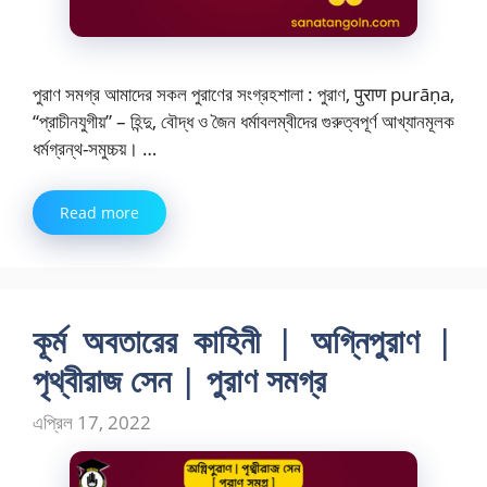
পুরাণ সমগ্র আমাদের সকল পুরাণের সংগ্রহশালা : পুরাণ, पुराण purāṇa,
“প্রাচীনযুগীয়” – হিন্দু, বৌদ্ধ ও জৈন ধর্মাবলম্বীদের গুরুত্বপূর্ণ আখ্যানমূলক
ধর্মগ্রন্থ-সমুচ্চয়। …
Read more
কূর্ম অবতারের কাহিনী | অগ্নিপুরাণ |
পৃথ্বীরাজ সেন | পুরাণ সমগ্র
এপ্রিল 17, 2022