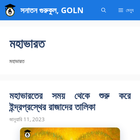
এড়িেয়
সনাতন গুরুকুল, GOLN
মেন্যু
লেখায়
যান
মহাভারত
মহাভারত
মহাভারতের সময় থেকে শুরু করে
ইন্দ্রপ্রস্থের রাজাদের তালিকা
জানুয়ারি 11, 2023